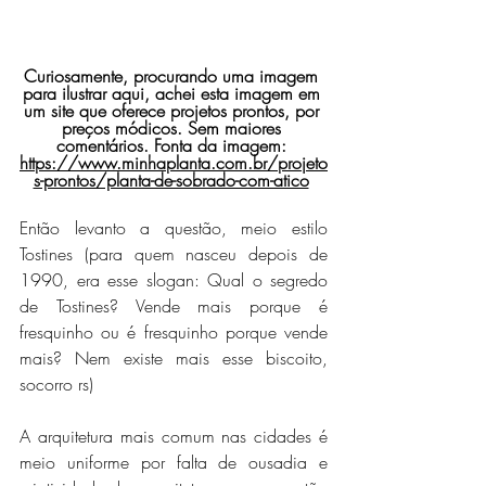
Curiosamente, procurando uma imagem 
para ilustrar aqui, achei esta imagem em 
um site que oferece projetos prontos, por 
preços módicos. Sem maiores 
comentários. Fonta da imagem: 
https://www.minhaplanta.com.br/projeto
s-prontos/planta-de-sobrado-com-atico
Então levanto a questão, meio estilo 
Tostines (para quem nasceu depois de 
1990, era esse slogan: Qual o segredo 
de Tostines? Vende mais porque é 
fresquinho ou é fresquinho porque vende 
mais? Nem existe mais esse biscoito, 
socorro rs)
A arquitetura mais comum nas cidades é 
meio uniforme por falta de ousadia e 