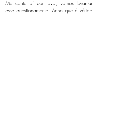
Me conta aí por favor, vamos levantar 
esse questionamento. Acho que é válido 
para que possamos enriquecer a 
paisagem arquitetônica das cidades, 
torna-las mais interessantes, dinâmicas e 
artísticas. 
Segue aí algumas imagens da Arquitetura 
Diferentona que eu vi aqui.
Grande abraço!