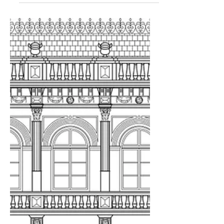
A RESIDÊNCIA DO SENHOR CUNHA, DAS
ROUPAS FEITAS.
Um pouco da história do edifício do Antigo
Banestado em Curitiba PR No conjunto da Rua VX de
Novembro em Curitiba, em meio aos casarões das
mais variadas características arquitetônicas, cores e
estilos – vai do clássico ao moderno – tem um
edifício em específico que se destaca na multidão...
o contraste dos ladrilhos amarelos portugueses com
as pesadas pedras fazem do edifício conhecido
como Antigo Banestado um marco peculiar na
paisagem. Também conhecido como “o prédio góti