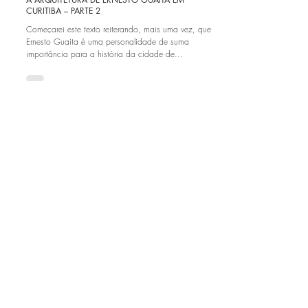
Analu Cadore
20 de ago. de 2022
Artigos Completos
A ARQUITETURA DE ERNESTO GUAITA EM
CURITIBA – PARTE 2
Começarei este texto reiterando, mais uma vez, que
Ernesto Guaita é uma personalidade de suma
importância para a história da cidade de...