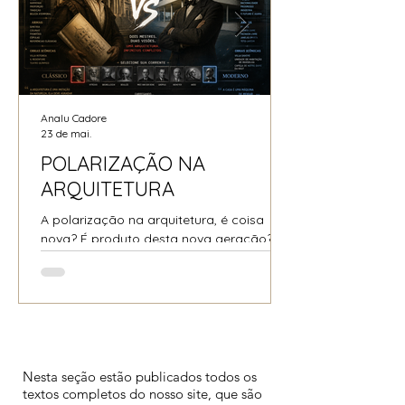
Analu Cadore
23 de mai.
POLARIZAÇÃO NA
ARQUITETURA
A polarização na arquitetura, é coisa
nova? É produto desta nova geração? O
arquiteto e historiador Bruno Zevi já deu
a letra sobre isso em 1983...
Coisas da
arquitetura
Nesta seção estão publicados todos os
textos completos do nosso site, que são