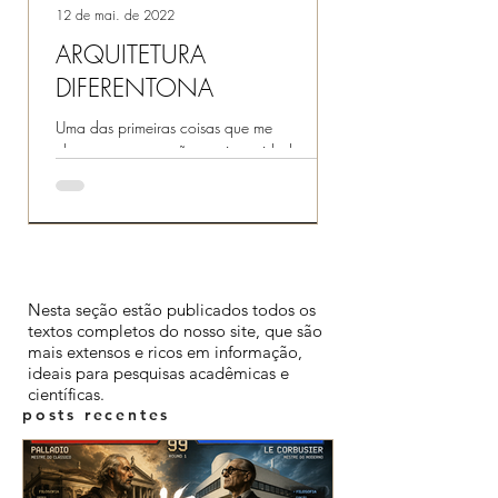
12 de mai. de 2022
ARQUITETURA
DIFERENTONA
Uma das primeiras coisas que me
chamaram a atenção aqui na cidade onde
moro, na Itália, é a variedade de
arquiteturas. Tem para todos os...
Artigos completos
Nesta seção estão publicados todos os
textos completos do nosso site, que são
mais extensos e ricos em informação,
ideais para pesquisas acadêmicas e
científicas.
posts recentes