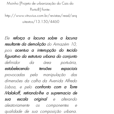
Moinho [Projeto de urbanização do Cais do 
Porto8] Fonte: 
http://www.vitruvius.com.br/revistas/read/arq
uitextos/13.150/4460
Ele 
reforça a lacuna sobre a lacuna 
resultante da demolição
 do Armazém 10, 
pois 
acentua a interrupção do tecido 
figurativo da estrutura urbana do conjunto
definidor da área portuária, 
estabelecendo tensões espaciais
provocadas pela manipulação das 
dimensões da calha da Avenida Alfredo 
Lisboa, e pelo 
confronto com a Torre 
Malakoff, retirando-lhe a supremacia de 
sua escala original
 e alterando 
aleatoriamente os componentes e 
qualidade de sua composição urbana. 