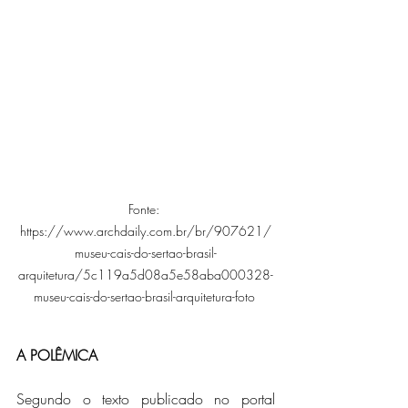
Fonte: 
https://www.archdaily.com.br/br/907621/
museu-cais-do-sertao-brasil-
arquitetura/5c119a5d08a5e58aba000328-
museu-cais-do-sertao-brasil-arquitetura-foto 
A POLÊMICA
Segundo o texto publicado no portal 