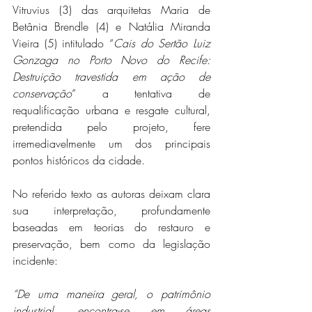
Vitruvius (3) das arquitetas Maria de 
Betânia Brendle (4) e Natália Miranda 
Vieira (5) intitulado “
Cais do Sertão Luiz 
Gonzaga no Porto Novo do Recife: 
Destruição travestida em ação de 
conservação
” a tentativa de 
requalificação urbana e resgate cultural, 
pretendida pelo projeto, fere 
irremediavelmente um dos principais 
pontos históricos da cidade.
No referido texto as autoras deixam clara 
sua interpretação, profundamente 
baseadas em teorias do restauro e 
preservação, bem como da legislação 
incidente:
“De uma maneira geral, o patrimônio 
industrial, encontra-se em áreas 