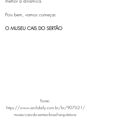
melhor a dinâmica.
Pois bem, vamos começar.
O MUSEU CAIS DO SERTÃO
Fonte: 
https://www.archdaily.com.br/br/907621/
museu-cais-do-sertao-brasil-arquitetura 