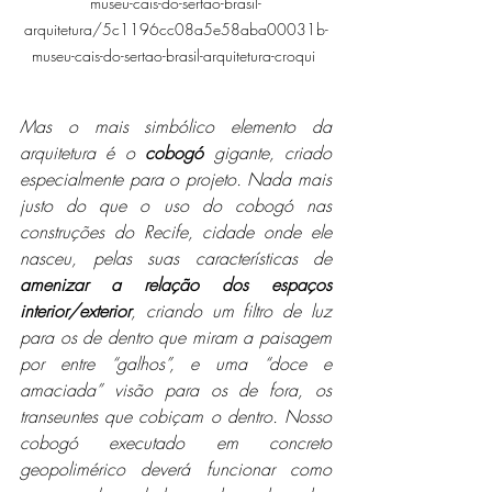
museu-cais-do-sertao-brasil-
arquitetura/5c1196cc08a5e58aba00031b-
museu-cais-do-sertao-brasil-arquitetura-croqui 
Mas o mais simbólico elemento da 
arquitetura é o 
cobogó 
gigante, criado 
especialmente para o projeto. Nada mais 
justo do que o uso do cobogó nas 
construções do Recife, cidade onde ele 
nasceu, pelas suas características de 
amenizar a relação dos espaços 
interior/exterior
, criando um filtro de luz 
para os de dentro que miram a paisagem 
por entre “galhos”, e uma “doce e 
amaciada” visão para os de fora, os 
transeuntes que cobiçam o dentro. Nosso 
cobogó executado em concreto 
geopolimérico deverá funcionar como 